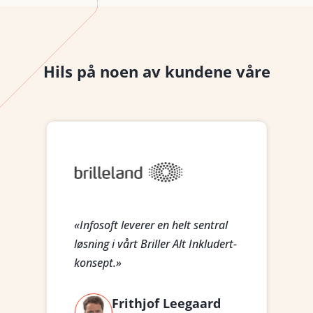
Hils på noen av kundene våre
«
«Infosoft leverer en helt sentral
o
løsning i vårt Briller Alt Inkludert-
h
konsept.»
k
Frithjof Leegaard