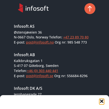
Infosoft AS
Østensjøveien 36
N-0667 Oslo, Norway
Telefon:
+47 23 89 70 80
E-post:
post@infosoft.no
Org nr: 985 548 773
Infosoft AB
Kalkbruksgatan 1
S-417 07 Göteborg, Sweden
Telefon:
+46 (0) 303 440 441
E-post:
post@infosoft.se
Org nr: 556684-8296
Infosoft DK A/S
Jernbanegade 27
6000 Kolding
Telefon:
+45 70 11 80 10
E-post:
info@repiit.com
CVR: 35482792